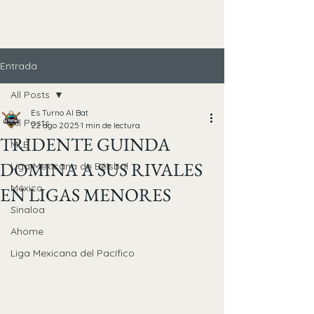
Entrada
All Posts
Es Turno Al Bat
All Posts
22 ago 2025
1 min de lectura
TRIDENTE GUINDA
MLB
DOMINA A SUS RIVALES
Liga Mexicana de Béisbol
México
EN LIGAS MENORES
Sinaloa
Ahome
Liga Mexicana del Pacífico