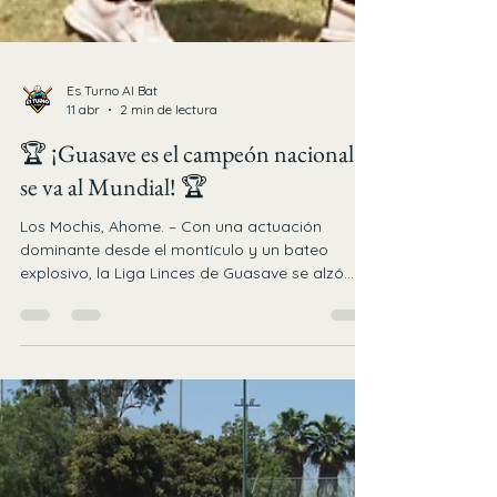
Es Turno Al Bat
11 abr
2 min de lectura
🏆 ¡Guasave es el campeón nacional y
se va al Mundial! 🏆
Los Mochis, Ahome. – Con una actuación
dominante desde el montículo y un bateo
explosivo, la Liga Linces de Guasave se alzó
con el gallardete de la categoría Infantil Mayor
Pesada (11-12 años) del Torneo Nacional de
Ligas, tras vencer 7-3 a la Liga Tijuana
Municipal en el estadio Marco Antonio Sánchez
de la UDIS. ⚾ El camino a la victoria: Los