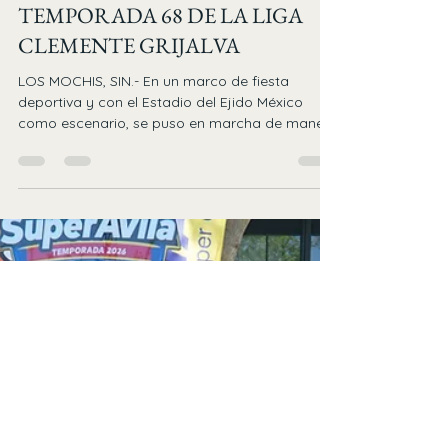
Es Turno Al Bat
14 mar
2 min de lectura
SE CANTA EL "PLAY BALL": ANA
AYALA INAUGURA LA
TEMPORADA 68 DE LA LIGA
CLEMENTE GRIJALVA
LOS MOCHIS, SIN.- En un marco de fiesta
deportiva y con el Estadio del Ejido México
como escenario, se puso en marcha de manera
oficial la Temporada 68 de la Liga de Béisbol de
Primera Fuerza "Súper Ávila Clemente Grijalva
Cota" . La edición de este año rinde homenaje
a la Diputada Federal Ana Elizabeth Ayala
Leyva , quien fue la encargada de realizar el
tradicional lanzamiento de la primera bola. La
ceremonia inaugural destacó por la unión