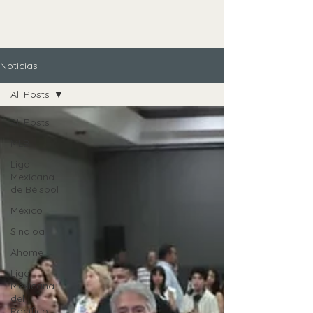
Noticias
All Posts
All Posts
MLB
Liga
Mexicana
de Béisbol
México
Sinaloa
Ahome
Liga
Mexicana
del
Pacífico