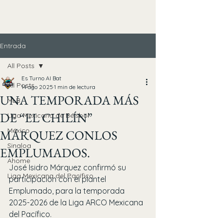
Entrada
All Posts
Es Turno Al Bat
All Posts
14 ago 2025
1 min de lectura
UNA TEMPORADA MÁS
MLB
DE “EL CHILÍN”
Liga Mexicana de Béisbol
México
MÁRQUEZ CONLOS
Sinaloa
EMPLUMADOS.
Ahome
José Isidro Márquez confirmó su 
Liga Mexicana del Pacífico
participación con el plantel 
Emplumado, para la temporada 
2025-2026 de la Liga ARCO Mexicana 
del Pacífico.