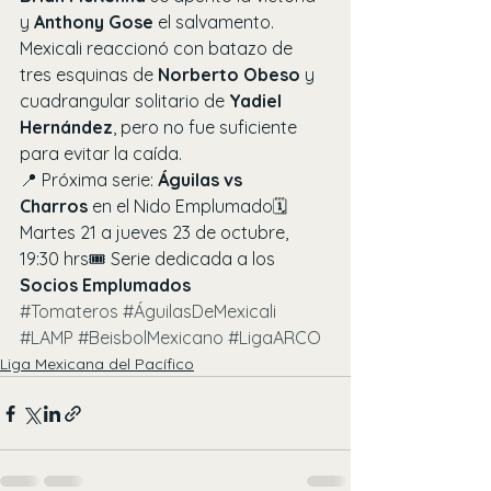
y 
Anthony Gose
 el salvamento.
Mexicali reaccionó con batazo de 
tres esquinas de 
Norberto Obeso
 y 
cuadrangular solitario de 
Yadiel 
Hernández
, pero no fue suficiente 
para evitar la caída.
📍 Próxima serie: 
Águilas vs 
Charros
 en el Nido Emplumado🗓️ 
Martes 21 a jueves 23 de octubre, 
19:30 hrs🎟️ Serie dedicada a los 
Socios Emplumados
#Tomateros
#ÁguilasDeMexicali
#LAMP
#BeisbolMexicano
#LigaARCO
Liga Mexicana del Pacífico