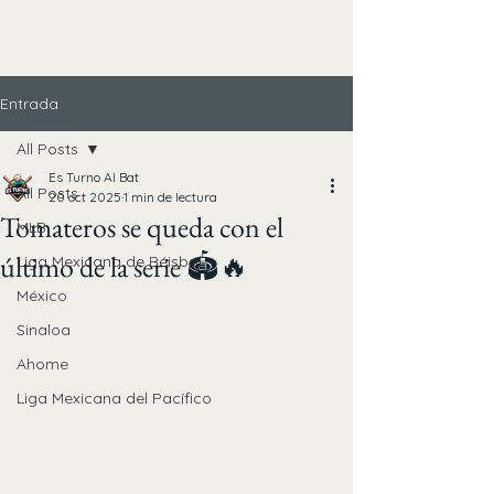
Entrada
All Posts
Es Turno Al Bat
All Posts
20 oct 2025
1 min de lectura
Tomateros se queda con el
MLB
último de la serie 🏟️🔥
Liga Mexicana de Béisbol
México
Sinaloa
Ahome
Liga Mexicana del Pacífico