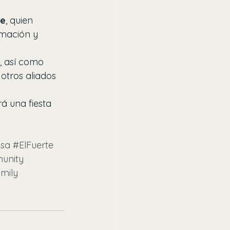
re
, quien 
rmación y 
, así como 
 otros aliados 
á una fiesta 
usa
#ElFuerte
unity
mily