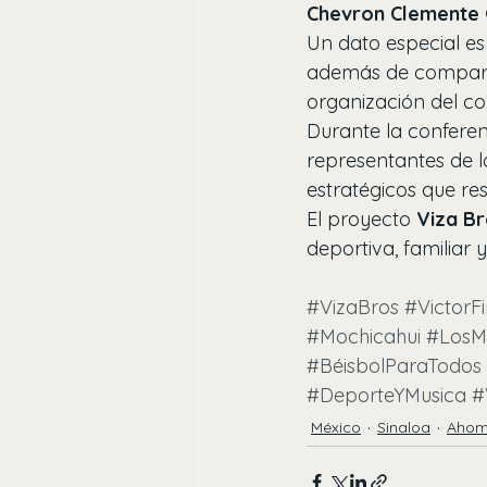
Chevron Clemente 
Un dato especial es 
además de compartir
organización del co
Durante la conferen
representantes de 
estratégicos que re
El proyecto 
Viza B
deportiva, familiar 
#VizaBros
#VictorF
#Mochicahui
#LosM
#BéisbolParaTodos
#DeporteYMusica
#
México
Sinaloa
Aho