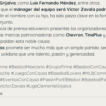
Grijalva
, como 
Luis Fernando Méndez
, entre otros.
que el 
mánager del equipo será Víctor Zavala pad
 el nombre con su hijo, ha sido pieza clave en la fo
njunto.
cia de prensa estuvieron presentes los organizadores
las marcas patrocinadoras como 
Chevron
, 
TinaPlus
 y
spaldan esta noble causa.
ros
 promete ser mucho más que un simple partido: ser
y solidaria que une talento, pasión y generosidad.
irme
#BeisbolMexicano
#GrupoFirme
#BeisbolConCa
ochis
#JuegoConCausa
#BaseballLovers
#MLBComm
#EventosConCausa
#PasiónPorElBéisbol
#BaseballFa
VictorZavala
#LigaClementeGrijalva
me