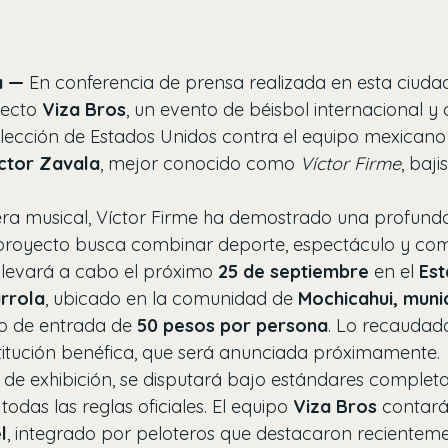
a —
 En conferencia de prensa realizada en esta ciudad
yecto 
Viza Bros
, un evento de béisbol internacional y
lección de Estados Unidos contra el equipo mexicano
ctor Zavala
, mejor conocido como 
Víctor Firme
, baji
ra musical, Víctor Firme ha demostrado una profunda
e proyecto busca combinar deporte, espectáculo y co
e llevará a cabo el próximo 
25 de septiembre
 en el 
Est
rrola
, ubicado en la comunidad de 
Mochicahui, munic
to de entrada de 
50 pesos por persona
. Lo recaudad
titución benéfica, que será anunciada próximamente.
 de exhibición, se disputará bajo estándares complet
todas las reglas oficiales. El equipo 
Viza Bros
 contará
l
, integrado por peloteros que destacaron recienteme