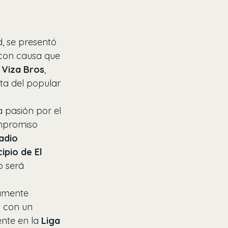
, se presentó 
 con causa que 
 
Viza Bros
, 
sta del popular 
 pasión por el 
mpromiso 
adio 
ipio de El 
o será 
amente 
 con un 
nte en la 
Liga 