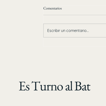
Comentarios
Escribir un comentario...
¡Duelo de titanes! Agricultores De
Jahuara vence a Abarroteros y esta
en la Gran Final de la Clemente
Grijalva
Es Turno al Bat