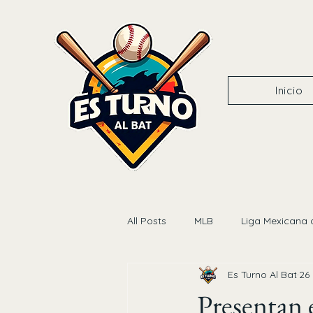
Inicio
All Posts
MLB
Liga Mexicana 
Es Turno Al Bat
26
Presentan 