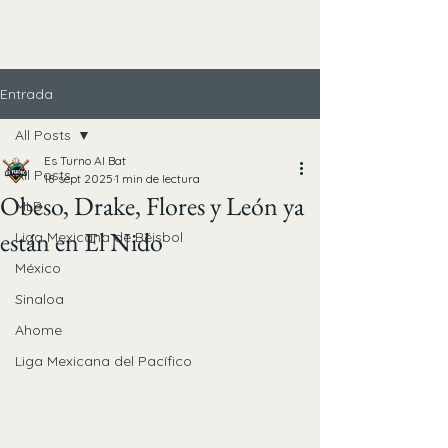
Entrada
All Posts
Es Turno Al Bat
All Posts
18 sept 2025
1 min de lectura
Obeso, Drake, Flores y León ya
MLB
están en El Nido
Liga Mexicana de Béisbol
México
Sinaloa
Ahome
Liga Mexicana del Pacífico