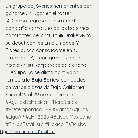
un grupo de jóvenes hambrientos por 
ganarse un lugar en el roster.
🦅 Obeso regresa por su cuarta 
campaña como uno de los bats más 
constantes del circuito.🔥 Drake vivirá 
su debut con los Emplumados.🎯 
Flores busca consolidarse en su 
tercer año.💪 León quiere superar lo 
hecho en su temporada de estreno.
El equipo ya se alista para volar 
rumbo a la 
Baja Series
, con duelos 
en varias plazas de Baja California 
Sur del 19 al 29 de septiembre.
#ÁguilasDeMexicali
#BajaSeries
#PretemporadaLMP
#VamosÁguilas
#LigaAR
#LMP2025
#BeisbolMexicano
#ElNidoEstáListo
#MexicaliEsBeisbol
Liga Mexicana del Pacífico