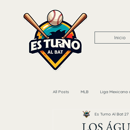
Inicio
All Posts
MLB
Liga Mexicana 
Es Turno Al Bat
27
LOS ÁGU