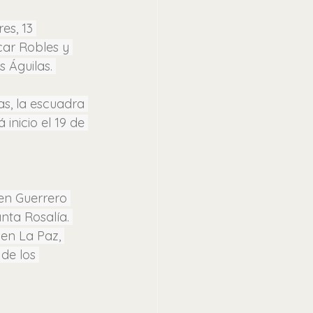
es, 13 
car Robles y 
 Águilas. 
s, la escuadra 
nicio el 19 de 
en Guerrero 
nta Rosalía. 
en La Paz, 
de los 