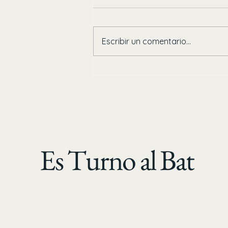
Escribir un comentario...
¡Duelo de titanes! Agricultores De
Jahuara vence a Abarroteros y esta
en la Gran Final de la Clemente
Grijalva
Es Turno al Bat