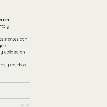
ercer 
nto y 
 asistentes con 
que 
 y calidad en 
itos y muchos 