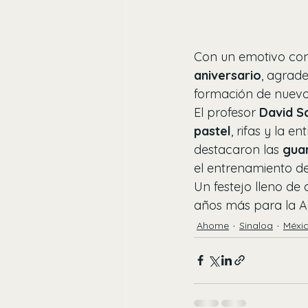
Con un emotivo conv
aniversario
, agrade
formación de nuevos
El profesor 
David S
pastel
, rifas y la e
destacaron las 
gua
el entrenamiento de
Un festejo lleno de 
años más para la 
Ahome
Sinaloa
Méxi