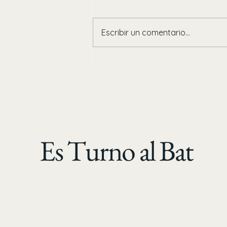
Escribir un comentario...
¡Duelo de titanes! Agricultores De
Jahuara vence a Abarroteros y esta
en la Gran Final de la Clemente
Grijalva
Es Turno al Bat