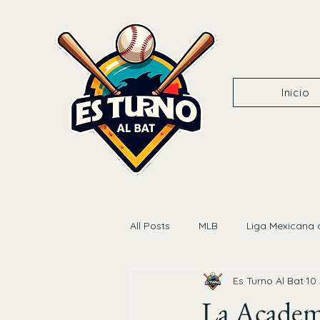
Inicio
All Posts
MLB
Liga Mexicana 
Es Turno Al Bat
10
La Academi