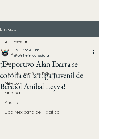
Entrada
All Posts
Es Turno Al Bat
All Posts
6 jun
1 min de lectura
¡Deportivo Alan Ibarra se
MLB
corona en la Liga Juvenil de
Liga Mexicana de Béisbol
México
Beisbol Aníbal Leyva!
Sinaloa
Ahome
Liga Mexicana del Pacífico