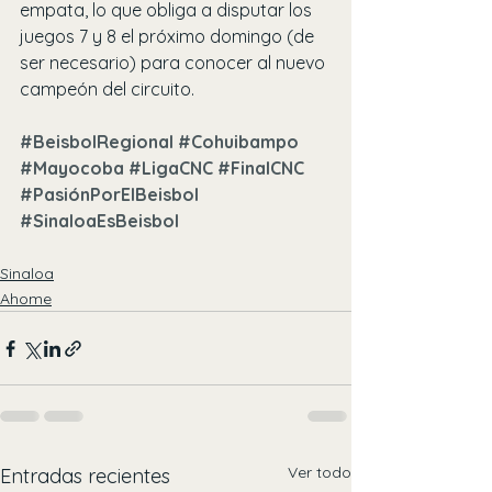
empata, lo que obliga a disputar los 
juegos 7 y 8 el próximo domingo (de 
ser necesario) para conocer al nuevo 
campeón del circuito.
#BeisbolRegional
#Cohuibampo
#Mayocoba
#LigaCNC
#FinalCNC
#PasiónPorElBeisbol
#SinaloaEsBeisbol
Sinaloa
Ahome
Ver todo
Entradas recientes