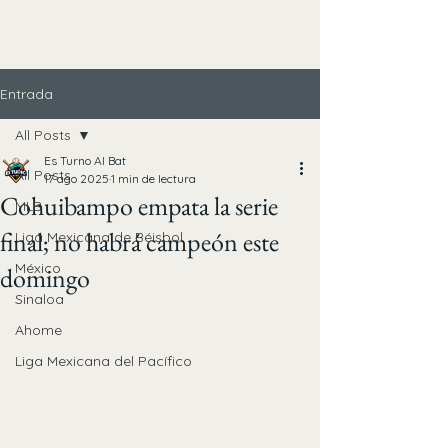
Entrada
All Posts
Es Turno Al Bat
All Posts
17 ago 2025
1 min de lectura
Cohuibampo empata la serie
MLB
final; no habrá campeón este
Liga Mexicana de Béisbol
México
domingo
Sinaloa
Ahome
Liga Mexicana del Pacífico