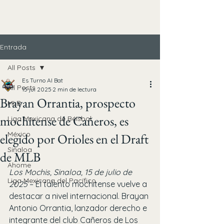
Entrada
All Posts
Es Turno Al Bat
All Posts
15 jul 2025
2 min de lectura
Brayan Orrantia, prospecto
MLB
mochitense de Cañeros, es
Liga Mexicana de Béisbol
México
elegido por Orioles en el Draft
Sinaloa
de MLB
Ahome
Los Mochis, Sinaloa, 15 de julio de 
Liga Mexicana del Pacífico
2025
 – El talento mochitense vuelve a 
destacar a nivel internacional. Brayan 
Antonio Orrantia, lanzador derecho e 
integrante del club Cañeros de Los 