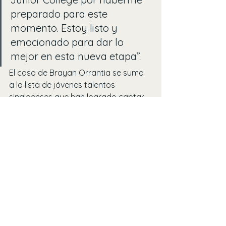
preparado para este 
momento. Estoy listo y 
emocionado para dar lo 
mejor en esta nueva etapa”.
El caso de Brayan Orrantia se suma 
a la lista de jóvenes talentos 
sinaloenses que han logrado captar 
la atención de equipos de Grandes 
Ligas, y representa una inspiración 
para las nuevas generaciones de 
peloteros de la región.
Liga Mexicana del Pacífico
MLB