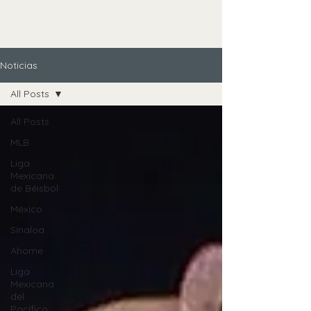
Noticias
All Posts
All Posts
MLB
Liga
Mexicana
de Béisbol
México
Sinaloa
Ahome
Liga
Mexicana
del
Pacífico