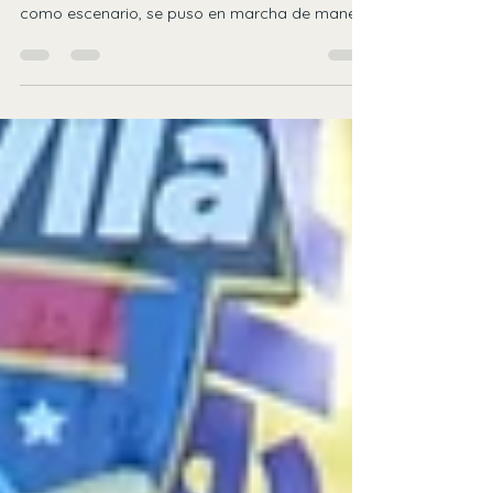
LOS MOCHIS, SIN.- En un marco de fiesta
deportiva y con el Estadio del Ejido México
como escenario, se puso en marcha de manera
oficial la Temporada 68 de la Liga de Béisbol de
Primera Fuerza "Súper Ávila Clemente Grijalva
Cota" . La edición de este año rinde homenaje
a la Diputada Federal Ana Elizabeth Ayala
Leyva , quien fue la encargada de realizar el
tradicional lanzamiento de la primera bola. La
ceremonia inaugural destacó por la unión
regional, contando con la presenci