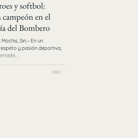
es y softbol:
campeón en el
Día del Bombero
ochis, Sin.– En un
espeto y pasión deportiva,
rnada...